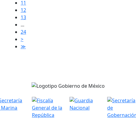
11
12
13
...
24
>
≫