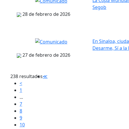
La Copa Mundial 
Segob
28 de febrero de 2026
En Sinaloa, ciud
Desarme, Sí a la
27 de febrero de 2026
238 resultados
≪
<
1
...
7
8
9
10