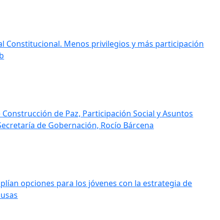
l Constitucional. Menos privilegios y más participación
b
 Construcción de Paz, Participación Social y Asuntos
 Secretaría de Gobernación, Rocío Bárcena
plían opciones para los jóvenes con la estrategia de
ausas