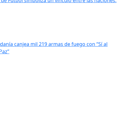
de Fútbol simboliza un vínculo entre las naciones:
adanía canjea mil 219 armas de fuego con “Sí al
 Paz”