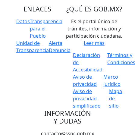
ENLACES
¿QUÉ ES
GOB.MX
?
Datos
Transparencia
Es el portal único de
para el
trámites, información y
Pueblo
participación ciudadana.
Unidad de
Alerta
Leer más
Transparencia
Denuncia
Declaración
Términos y
de
Condicione
Accesibilidad
Aviso de
Marco
privacidad
jurídico
Aviso de
Mapa
privacidad
de
simplificado
sitio
INFORMACIÓN
Y DUDAS
contacto@sspc.gob.mx