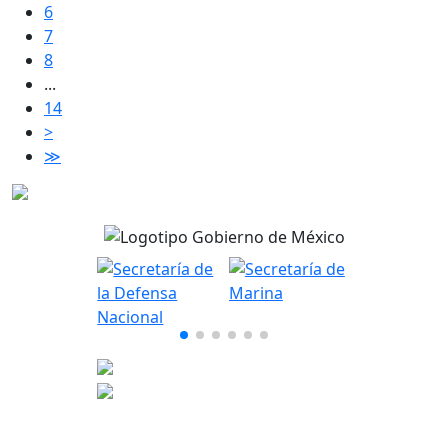
6
7
8
...
14
>
≫