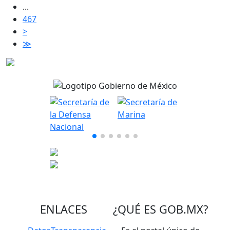
...
467
>
≫
ENLACES
¿QUÉ ES
GOB.MX
?