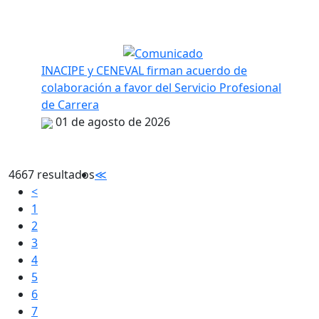
INACIPE y CENEVAL firman acuerdo de
colaboración a favor del Servicio Profesional
de Carrera
01 de agosto de 2026
4667 resultados
≪
<
1
2
3
4
5
6
7