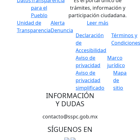
Datos
Transparencia
Es el portal único de
para el
trámites, información y
Pueblo
participación ciudadana.
Unidad de
Alerta
Leer más
Transparencia
Denuncia
Declaración
Términos y
de
Condicione
Accesibilidad
Aviso de
Marco
privacidad
jurídico
Aviso de
Mapa
privacidad
de
simplificado
sitio
INFORMACIÓN
Y DUDAS
contacto@sspc.gob.mx
SÍGUENOS EN