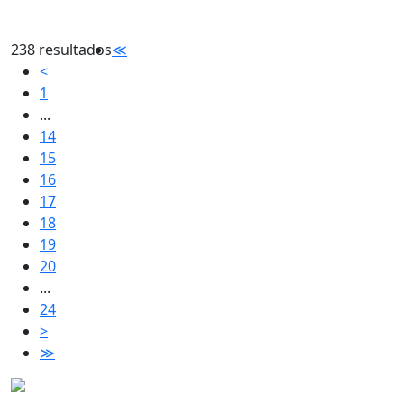
238 resultados
≪
<
1
...
14
15
16
17
18
19
20
...
24
>
≫