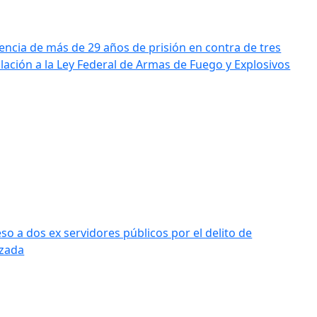
ncia de más de 29 años de prisión en contra de tres
lación a la Ley Federal de Armas de Fuego y Explosivos
so a dos ex servidores públicos por el delito de
rzada