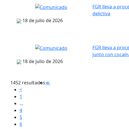
FGR lleva a proc
delictiva
18 de julio de 2026
FGR lleva a proc
junto con cocaí
18 de julio de 2026
1452 resultados
≪
<
1
...
4
5
6