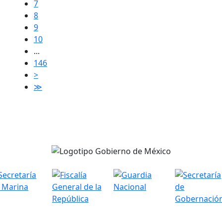
7
8
9
10
...
146
>
≫