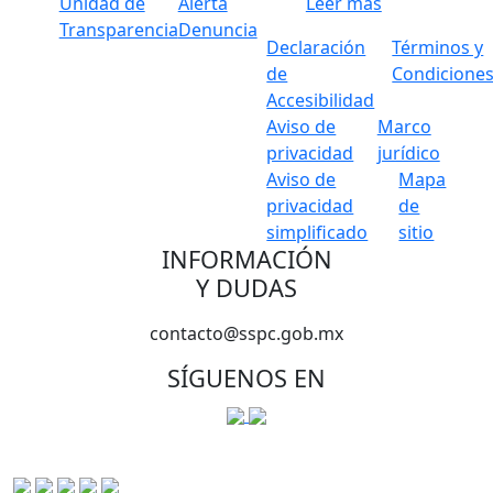
Unidad de
Alerta
Leer más
Transparencia
Denuncia
Declaración
Términos y
de
Condicione
Accesibilidad
Aviso de
Marco
privacidad
jurídico
Aviso de
Mapa
privacidad
de
simplificado
sitio
INFORMACIÓN
Y DUDAS
contacto@sspc.gob.mx
SÍGUENOS EN