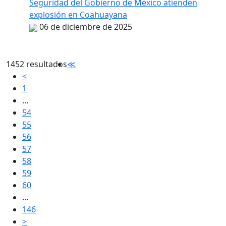
Seguridad del Gobierno de México atienden
explosión en Coahuayana
06 de diciembre de 2025
1452 resultados
≪
<
1
...
54
55
56
57
58
59
60
...
146
>