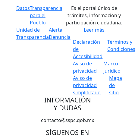
Datos
Transparencia
Es el portal único de
para el
trámites, información y
Pueblo
participación ciudadana.
Unidad de
Alerta
Leer más
Transparencia
Denuncia
Declaración
Términos y
de
Condicione
Accesibilidad
Aviso de
Marco
privacidad
jurídico
Aviso de
Mapa
privacidad
de
simplificado
sitio
INFORMACIÓN
Y DUDAS
contacto@sspc.gob.mx
SÍGUENOS EN