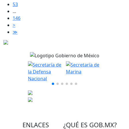
53
...
146
>
≫
ENLACES
¿QUÉ ES
GOB.MX
?