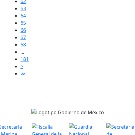
62
63
64
65
66
67
68
...
181
>
≫