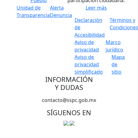
Pueblo
participación ciudadana.
Unidad de
Alerta
Leer más
Transparencia
Denuncia
Declaración
Términos y
de
Condicione
Accesibilidad
Aviso de
Marco
privacidad
jurídico
Aviso de
Mapa
privacidad
de
simplificado
sitio
INFORMACIÓN
Y DUDAS
contacto@sspc.gob.mx
SÍGUENOS EN