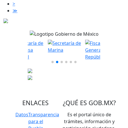
>
≫
ENLACES
¿QUÉ ES
GOB.MX
?
Datos
Transparencia
Es el portal único de
para el
trámites, información y