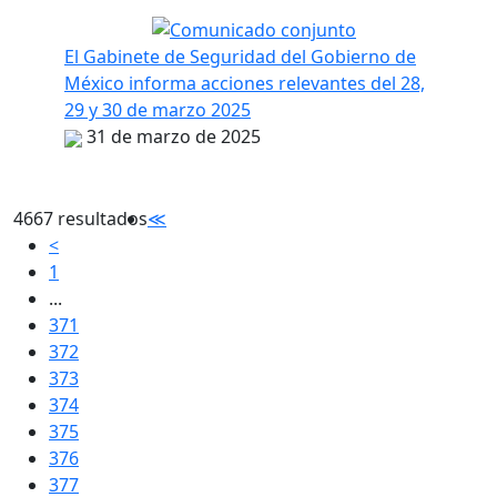
El Gabinete de Seguridad del Gobierno de
México informa acciones relevantes del 28,
29 y 30 de marzo 2025
31 de marzo de 2025
4667 resultados
≪
<
1
...
371
372
373
374
375
376
377