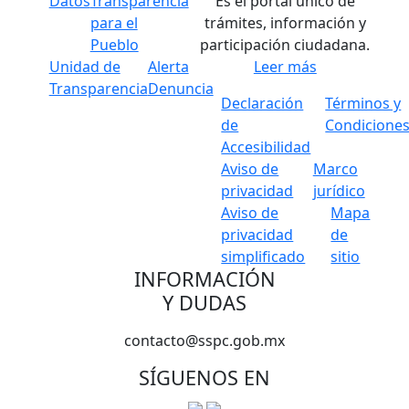
Datos
Transparencia
Es el portal único de
para el
trámites, información y
Pueblo
participación ciudadana.
Unidad de
Alerta
Leer más
Transparencia
Denuncia
Declaración
Términos y
de
Condicione
Accesibilidad
Aviso de
Marco
privacidad
jurídico
Aviso de
Mapa
privacidad
de
simplificado
sitio
INFORMACIÓN
Y DUDAS
contacto@sspc.gob.mx
SÍGUENOS EN