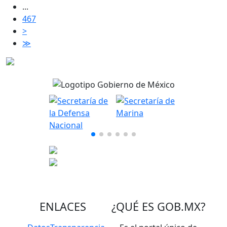
...
467
>
≫
ENLACES
¿QUÉ ES
GOB.MX
?