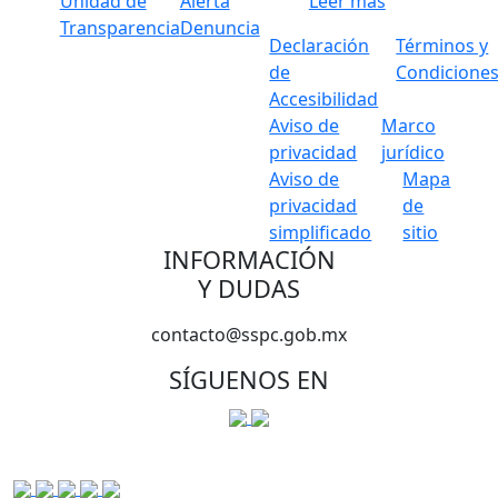
Unidad de
Alerta
Leer más
Transparencia
Denuncia
Declaración
Términos y
de
Condicione
Accesibilidad
Aviso de
Marco
privacidad
jurídico
Aviso de
Mapa
privacidad
de
simplificado
sitio
INFORMACIÓN
Y DUDAS
contacto@sspc.gob.mx
SÍGUENOS EN