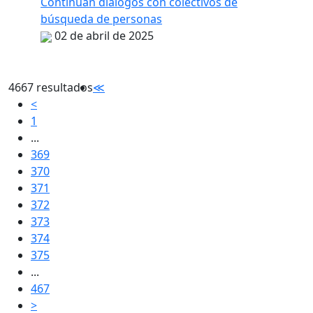
Continúan diálogos con colectivos de
búsqueda de personas
02 de abril de 2025
4667 resultados
≪
<
1
...
369
370
371
372
373
374
375
...
467
>