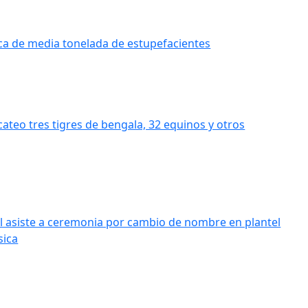
ca de media tonelada de estupefacientes
ateo tres tigres de bengala, 32 equinos y otros
l asiste a ceremonia por cambio de nombre en plantel
sica