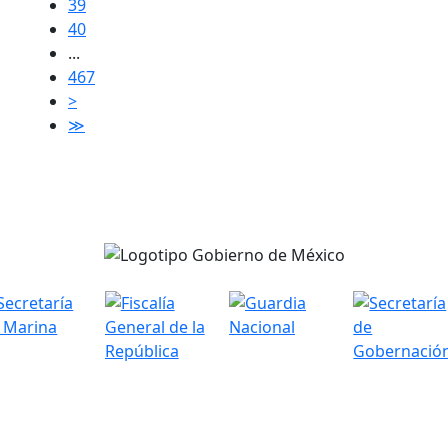
39
40
...
467
>
≫