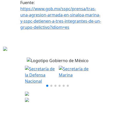
Fuente:
https://www.gob.mx/sspc/prensa/tras-
una-agresion-armada-en-sinaloa-marina-
y-sspc-detienen-a-tres-integrantes-de-un-
grupo-delictivo?idiom=es