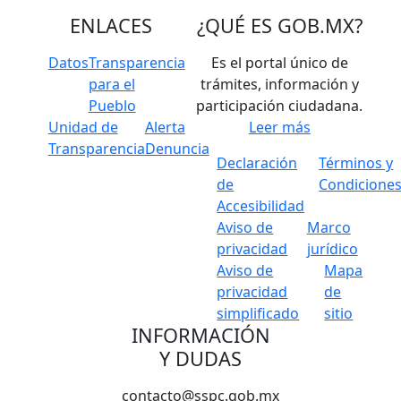
ENLACES
¿QUÉ ES
GOB.MX
?
Datos
Transparencia
Es el portal único de
para el
trámites, información y
Pueblo
participación ciudadana.
Unidad de
Alerta
Leer más
Transparencia
Denuncia
Declaración
Términos y
de
Condicione
Accesibilidad
Aviso de
Marco
privacidad
jurídico
Aviso de
Mapa
privacidad
de
simplificado
sitio
INFORMACIÓN
Y DUDAS
contacto@sspc.gob.mx