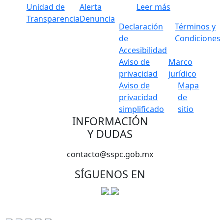
Unidad de
Alerta
Leer más
Transparencia
Denuncia
Declaración
Términos y
de
Condicione
Accesibilidad
Aviso de
Marco
privacidad
jurídico
Aviso de
Mapa
privacidad
de
simplificado
sitio
INFORMACIÓN
Y DUDAS
contacto@sspc.gob.mx
SÍGUENOS EN