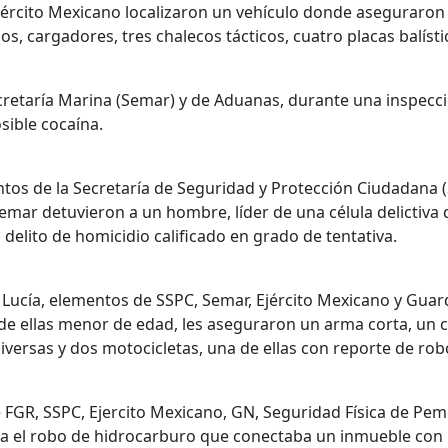
jército Mexicano localizaron un vehículo donde aseguraron 
s, cargadores, tres chalecos tácticos, cuatro placas balístic
cretaría Marina (Semar) y de Aduanas, durante una inspecc
sible cocaína.
tos de la Secretaría de Seguridad y Protección Ciudadana (S
Semar detuvieron a un hombre, líder de una célula delictiva
delito de homicidio calificado en grado de tentativa.
a Lucía, elementos de SSPC, Semar, Ejército Mexicano y Guar
de ellas menor de edad, les aseguraron un arma corta, un c
iversas y dos motocicletas, una de ellas con reporte de rob
 FGR, SSPC, Ejercito Mexicano, GN, Seguridad Física de Pemex
ara el robo de hidrocarburo que conectaba un inmueble con