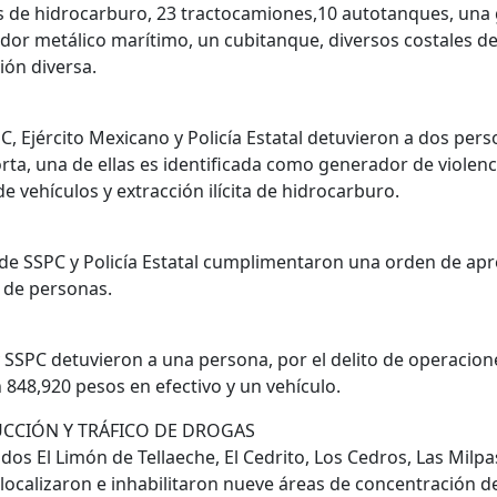
 de hidrocarburo, 23 tractocamiones,10 autotanques, una g
edor metálico marítimo, un cubitanque, diversos costales d
ón diversa.
, Ejército Mexicano y Policía Estatal detuvieron a dos pers
a, una de ellas es identificada como generador de violenc
e vehículos y extracción ilícita de hidrocarburo.
e SSPC y Policía Estatal cumplimentaron una orden de apr
a de personas.
SSPC detuvieron a una persona, por el delito de operacion
n 848,920 pesos en efectivo y un vehículo.
CCIÓN Y TRÁFICO DE DROGAS
ados El Limón de Tellaeche, El Cedrito, Los Cedros, Las Milpa
localizaron e inhabilitaron nueve áreas de concentración de