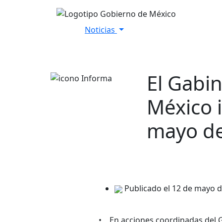
Noticias
Inicio
Versiones Estenográfica
El Gabi
México 
mayo d
Publicado el 12 de mayo 
• En acciones coordinadas del G