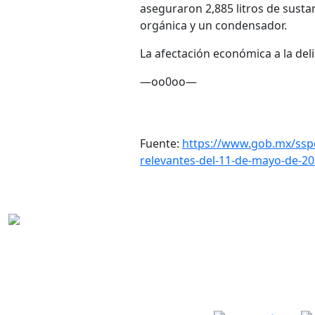
aseguraron 2,885 litros de sustan
orgánica y un condensador.
La afectación económica a la del
—oo0oo—
Fuente:
https://www.gob.mx/sspc
relevantes-del-11-de-mayo-de-2