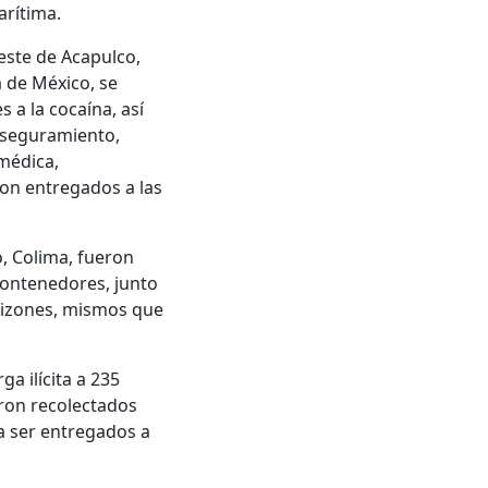
arítima.
este de Acapulco,
 de México, se
 a la cocaína, así
aseguramiento,
 médica,
on entregados a las
, Colima, fueron
contenedores, junto
lizones, mismos que
a ilícita a 235
ron recolectados
a ser entregados a