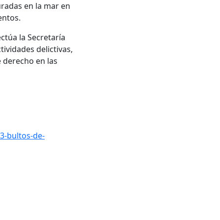
uradas en la mar en
entos.
ctúa la Secretaría
ividades delictivas,
e derecho en las
3-bultos-de-