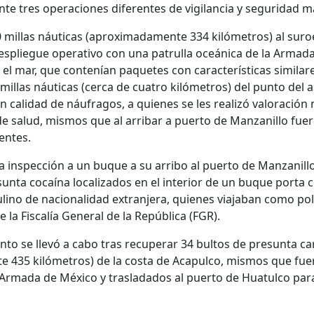
te tres operaciones diferentes de vigilancia y seguridad m
0 millas náuticas (aproximadamente 334 kilómetros) al suro
spliegue operativo con una patrulla oceánica de la Armada
 el mar, que contenían paquetes con características similares
llas náuticas (cerca de cuatro kilómetros) del punto del 
 calidad de náufragos, a quienes se les realizó valoración
 salud, mismos que al arribar a puerto de Manzanillo fuer
entes.
 inspección a un buque a su arribo al puerto de Manzanillo
unta cocaína localizados en el interior de un buque porta 
lino de nacionalidad extranjera, quienes viajaban como po
 la Fiscalía General de la República (FGR).
to se llevó a cabo tras recuperar 34 bultos de presunta carg
e 435 kilómetros) de la costa de Acapulco, mismos que fue
a Armada de México y trasladados al puerto de Huatulco par