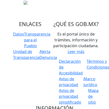
ENLACES
¿QUÉ ES
GOB.MX
?
Datos
Transparencia
Es el portal único de
para el
trámites, información y
Pueblo
participación ciudadana.
Unidad de
Alerta
Leer más
Transparencia
Denuncia
Declaración
Términos y
de
Condicione
Accesibilidad
Aviso de
Marco
privacidad
jurídico
Aviso de
Mapa
privacidad
de
simplificado
sitio
INFORMACIÓN