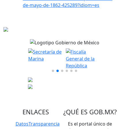
de-mayo-de-1862-425289?idiom=es
ENLACES
¿QUÉ ES
GOB.MX
?
Datos
Transparencia
Es el portal único de