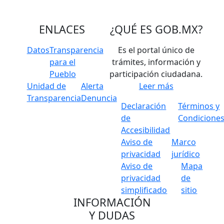
ENLACES
¿QUÉ ES
GOB.MX
?
Datos
Transparencia
Es el portal único de
para el
trámites, información y
Pueblo
participación ciudadana.
Unidad de
Alerta
Leer más
Transparencia
Denuncia
Declaración
Términos y
de
Condicione
Accesibilidad
Aviso de
Marco
privacidad
jurídico
Aviso de
Mapa
privacidad
de
simplificado
sitio
INFORMACIÓN
Y DUDAS