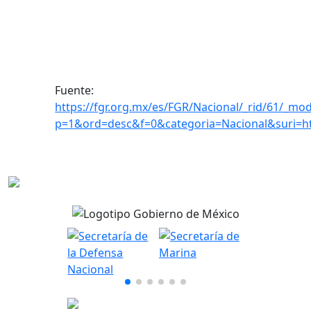
Fuente:
https://fgr.org.mx/es/FGR/Nacional/_rid/61/_mod
p=1&ord=desc&f=0&categoria=Nacional&suri=