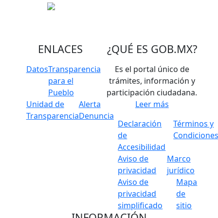
ENLACES
¿QUÉ ES
GOB.MX
?
Datos
Transparencia
Es el portal único de
para el
trámites, información y
Pueblo
participación ciudadana.
Unidad de
Alerta
Leer más
Transparencia
Denuncia
Declaración
Términos y
de
Condicione
Accesibilidad
Aviso de
Marco
privacidad
jurídico
Aviso de
Mapa
privacidad
de
simplificado
sitio
INFORMACIÓN