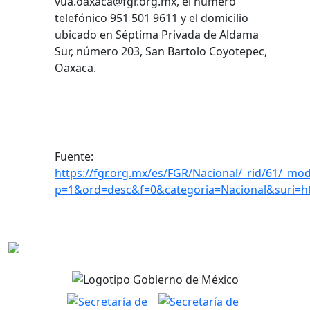
vua.oaxaca@fgr.org.mx, el número
telefónico 951 501 9611 y el domicilio
ubicado en Séptima Privada de Aldama
Sur, número 203, San Bartolo Coyotepec,
Oaxaca.
Fuente:
https://fgr.org.mx/es/FGR/Nacional/_rid/61/_mod
p=1&ord=desc&f=0&categoria=Nacional&suri=