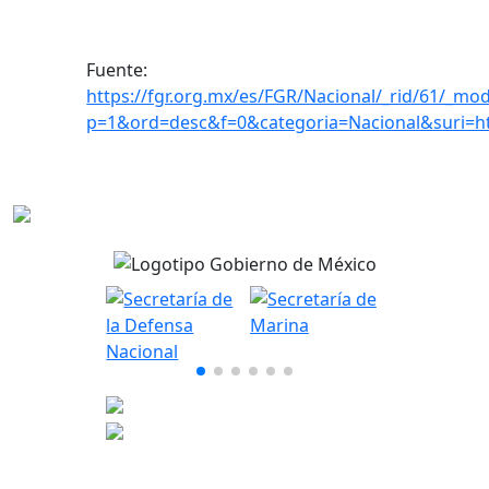
Fuente:
https://fgr.org.mx/es/FGR/Nacional/_rid/61/_mod
p=1&ord=desc&f=0&categoria=Nacional&suri=