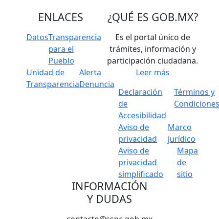
ENLACES
¿QUÉ ES
GOB.MX
?
Datos
Transparencia
Es el portal único de
para el
trámites, información y
Pueblo
participación ciudadana.
Unidad de
Alerta
Leer más
Transparencia
Denuncia
Declaración
Términos y
de
Condicione
Accesibilidad
Aviso de
Marco
privacidad
jurídico
Aviso de
Mapa
privacidad
de
simplificado
sitio
INFORMACIÓN
Y DUDAS
contacto@sspc.gob.mx