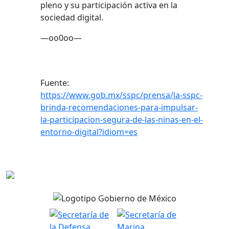
pleno y su participación activa en la
sociedad digital.
—oo0oo—
Fuente:
https://www.gob.mx/sspc/prensa/la-sspc-
brinda-recomendaciones-para-impulsar-
la-participacion-segura-de-las-ninas-en-el-
entorno-digital?idiom=es