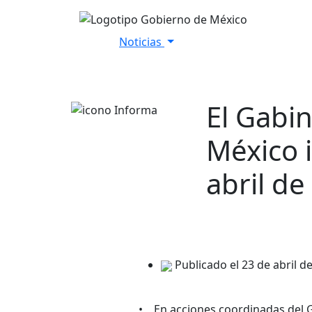
Noticias
Inicio
Versiones Estenográfica
El Gabi
México 
abril de
Publicado el 23 de abril d
• En acciones coordinadas del G