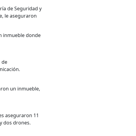
aría de Seguridad y
e, le aseguraron
 un inmueble donde
s de
nicación.
raron un inmueble,
les aseguraron 11
 y dos drones.