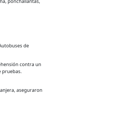
na, ponchallantas,
 Autobuses de
rehensión contra un
e pruebas.
ranjera, aseguraron