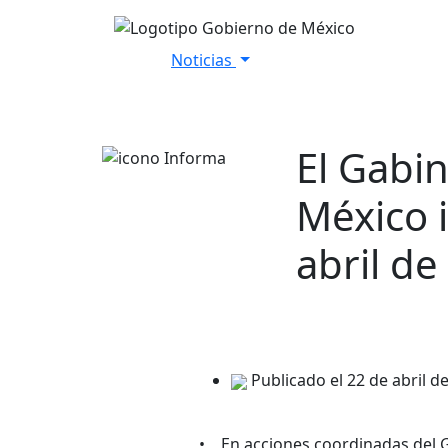
Noticias
Inicio
Versiones Estenográfica
El Gabi
México 
abril de
Publicado el 22 de abril d
• En acciones coordinadas del G