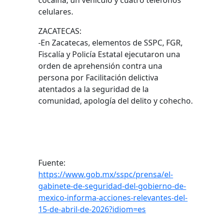
cocaína, un vehículo y cuatro teléfonos
celulares.
ZACATECAS:
-En Zacatecas, elementos de SSPC, FGR,
Fiscalía y Policía Estatal ejecutaron una
orden de aprehensión contra una
persona por Facilitación delictiva
atentados a la seguridad de la
comunidad, apología del delito y cohecho.
Fuente:
https://www.gob.mx/sspc/prensa/el-
gabinete-de-seguridad-del-gobierno-de-
mexico-informa-acciones-relevantes-del-
15-de-abril-de-2026?idiom=es