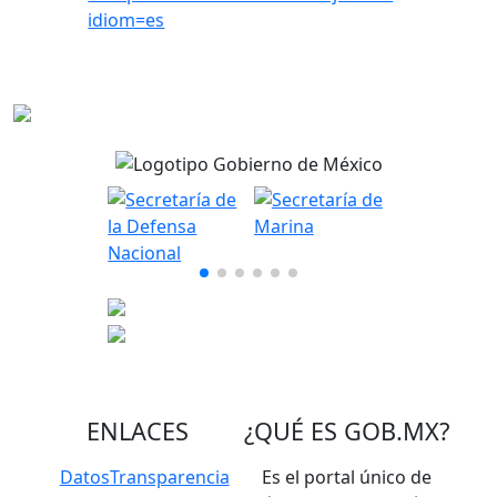
idiom=es
ENLACES
¿QUÉ ES
GOB.MX
?
Datos
Transparencia
Es el portal único de