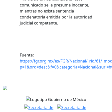
comunicado se le presume inocente,
mientras no exista sentencia
condenatoria emitida por la autoridad
judicial competente.
Fuente:
https://fgr.org.mx/es/FGR/Nacional/_rid/61/_mod
p=1&ord=desc&f=0&categoria=Nacional&suri=