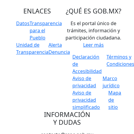
ENLACES
¿QUÉ ES
GOB.MX
?
Datos
Transparencia
Es el portal único de
para el
trámites, información y
Pueblo
participación ciudadana.
Unidad de
Alerta
Leer más
Transparencia
Denuncia
Declaración
Términos y
de
Condicione
Accesibilidad
Aviso de
Marco
privacidad
jurídico
Aviso de
Mapa
privacidad
de
simplificado
sitio
INFORMACIÓN
Y DUDAS