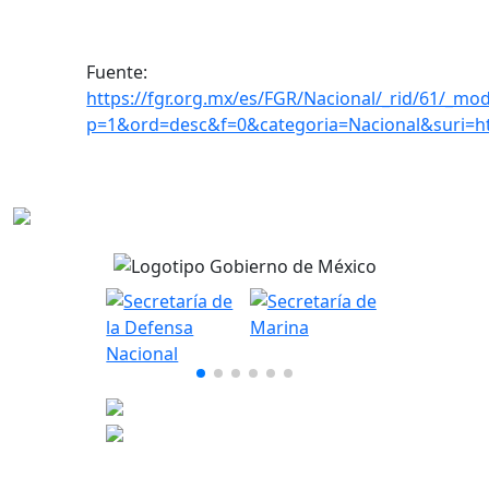
Fuente:
https://fgr.org.mx/es/FGR/Nacional/_rid/61/_mod
p=1&ord=desc&f=0&categoria=Nacional&suri=