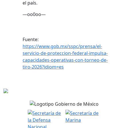
el país.
—oo0oo—
Fuente:
https://www.gob.mx/sspc/prensa/el-
servicio-de-proteccion-federal-impulsa-
capacidades-operativas-con-torneo-de-
tiro-2026?idiom=es