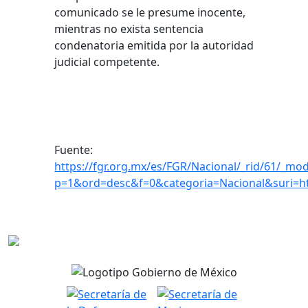
comunicado se le presume inocente,
mientras no exista sentencia
condenatoria emitida por la autoridad
judicial competente.
Fuente:
https://fgr.org.mx/es/FGR/Nacional/_rid/61/_mod
p=1&ord=desc&f=0&categoria=Nacional&suri=