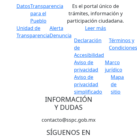
Datos
Transparencia
Es el portal único de
para el
trámites, información y
Pueblo
participación ciudadana.
Unidad de
Alerta
Leer más
Transparencia
Denuncia
Declaración
Términos y
de
Condicione
Accesibilidad
Aviso de
Marco
privacidad
jurídico
Aviso de
Mapa
privacidad
de
simplificado
sitio
INFORMACIÓN
Y DUDAS
contacto@sspc.gob.mx
SÍGUENOS EN