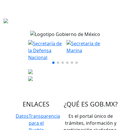
ENLACES
¿QUÉ ES
GOB.MX
?
Datos
Transparencia
Es el portal único de
para el
trámites, información y
Pueblo
participación ciudadana.