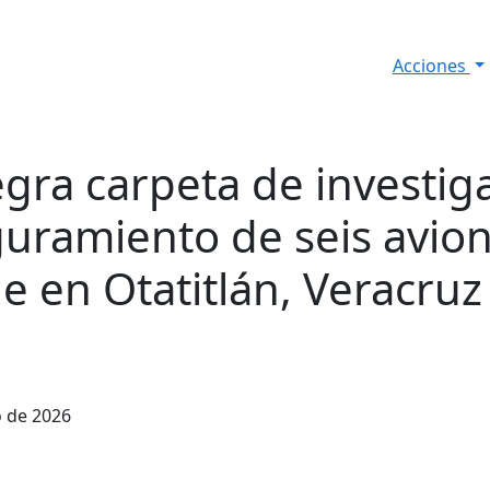
Acciones
s
Informes de Seguridad
Resultados Diarios
egra carpeta de investig
guramiento de seis avion
e en Otatitlán, Veracruz
o de 2026