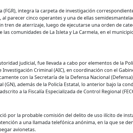
ca (FGR), integra la carpeta de investigación correspondient
, al parecer cinco operantes y una de ellas semidesmantela
 sin tren de aterrizaje, luego de ejecutarse una orden de cat
as comunidades de La Isleta y La Carmela, en el municipio
utoridad judicial, fue llevada a cabo por elementos de la Pol
de Investigación Criminal (AIC), en coordinación con el Gabi
camente con la Secretaría de la Defensa Nacional (Defensa),
 (GN), además de la Policía Estatal, lo anterior bajo la con
adscrito a la Fiscalía Especializada de Control Regional (FE
ció por la probable comisión del delito de uso ilícito de ins
 atención a una llamada telefónica anónima, en la que se de
spegar avionetas.