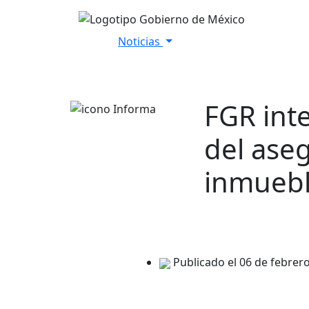
Noticias
Inicio
Versiones Estenográfica
FGR int
del ase
inmuebl
Publicado el 06 de febrer