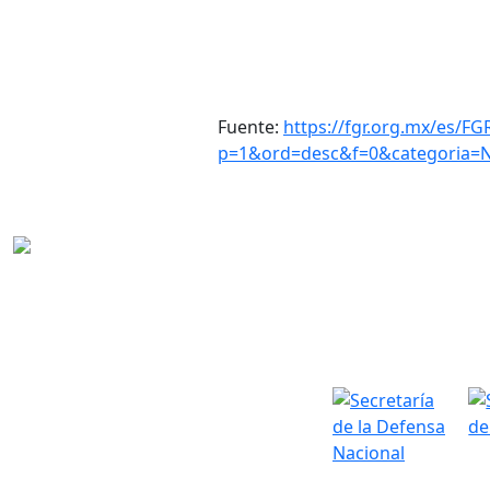
Fuente:
https://fgr.org.mx/es/FG
p=1&ord=desc&f=0&categoria=