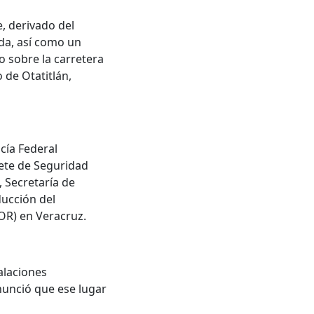
e, derivado del
da, así como un
eo sobre la carretera
 de Otatitlán,
icía Federal
nete de Seguridad
 Secretaría de
ducción del
COR) en Veracruz.
talaciones
nunció que ese lugar