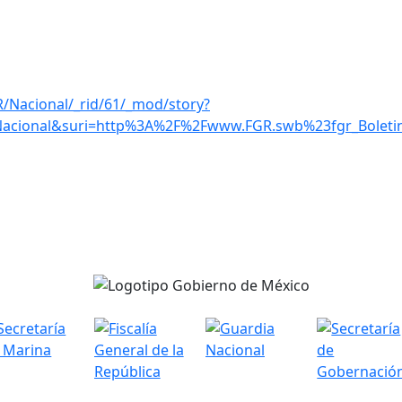
R/Nacional/_rid/61/_mod/story?
Nacional&suri=http%3A%2F%2Fwww.FGR.swb%23fgr_Bolet