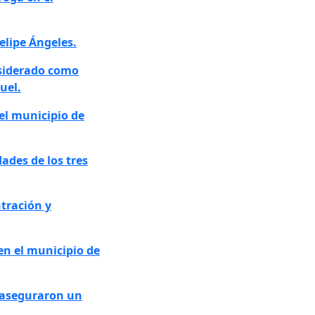
elipe Ángeles.
nsiderado como
uel.
el municipio de
ades de los tres
ntración y
en el municipio de
y aseguraron un