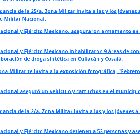
ancia de la 25/a. Zona Militar invita a las y los jóvenes 
io Militar Nacional.
Nacional y Ejército Mexicano, aseguraron armamento en 
Nacional y Ejército Mexicano inhabilitaron 9 áreas de co
aboración de droga sintética en Culiacán y Cosalá.
ona Militar te invita a la exposición fotográfica, "Febrero
Nacional aseguró un vehículo y cartuchos en el municipio
ancia de la 2/a. Zona Militar invita a las y los jóvenes a
Nacional y Ejército Mexicano detienen a 53 personas y a