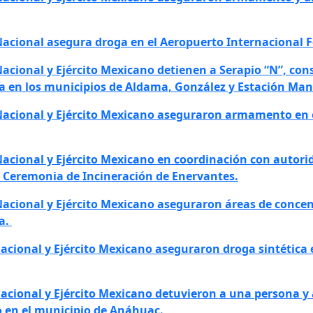
 Nacional asegura droga en el Aeropuerto Internacional F
 Nacional y Ejército Mexicano detienen a Serapio “N”, co
ia en los municipios de Aldama, González y Estación Man
 Nacional y Ejército Mexicano aseguraron armamento en 
Nacional y Ejército Mexicano en coordinación con autorid
n Ceremonia de Incineración de Enervantes.
 Nacional y Ejército Mexicano aseguraron áreas de conce
oa.
Nacional y Ejército Mexicano aseguraron droga sintética 
Nacional y Ejército Mexicano detuvieron a una persona 
 en el municipio de Anáhuac.