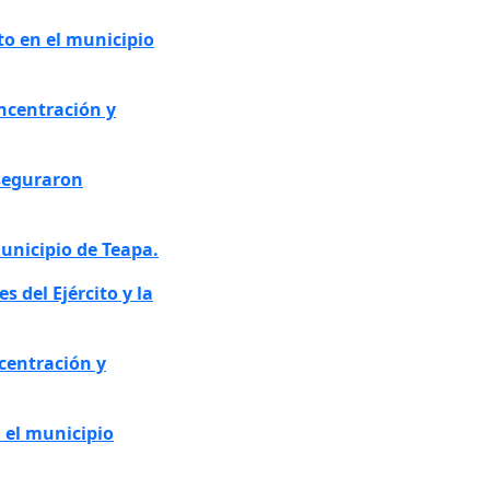
o en el municipio
oncentración y
aseguraron
unicipio de Teapa.
 del Ejército y la
ncentración y
 el municipio