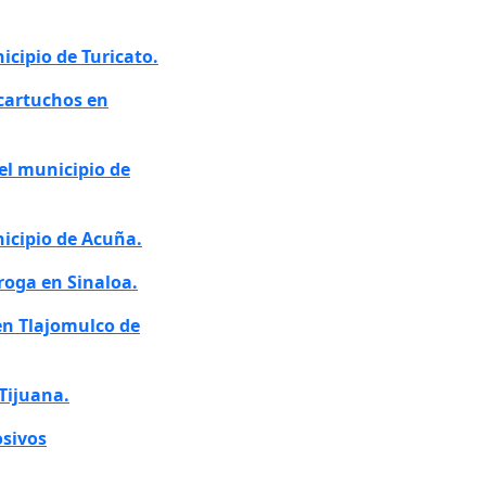
icipio de Turicato.
 cartuchos en
el municipio de
nicipio de Acuña.
roga en Sinaloa.
en Tlajomulco de
Tijuana.
osivos