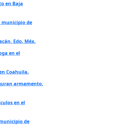
to en Baja
l municipio de
acán, Edo. Méx.
oga en el
 en Coahuila.
seguran armamento,
culos en el
 municipio de