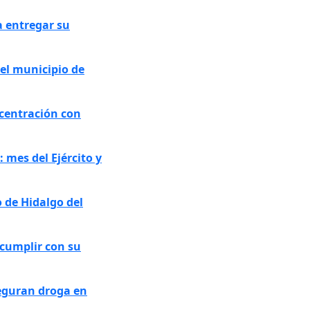
a entregar su
el municipio de
ncentración con
: mes del Ejército y
 de Hidalgo del
 cumplir con su
seguran droga en