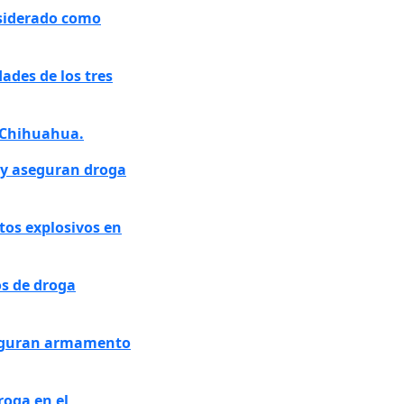
nsiderado como
ades de los tres
n Chihuahua.
s y aseguran droga
tos explosivos en
os de droga
aseguran armamento
roga en el