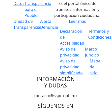
Datos
Transparencia
Es el portal único de
para el
trámites, información y
Pueblo
participación ciudadana.
Unidad de
Alerta
Leer más
Transparencia
Denuncia
Declaración
Términos y
de
Condicione
Accesibilidad
Aviso de
Marco
privacidad
jurídico
Aviso de
Mapa
privacidad
de
simplificado
sitio
INFORMACIÓN
Y DUDAS
contacto@sspc.gob.mx
SÍGUENOS EN