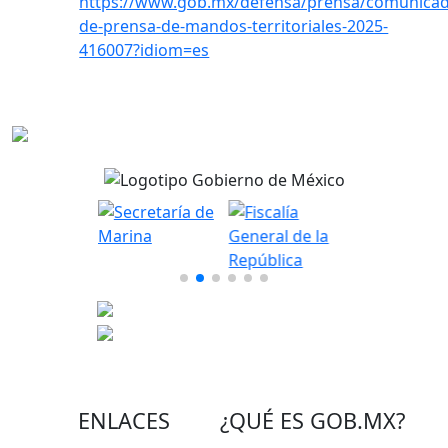
https://www.gob.mx/defensa/prensa/comunicad
de-prensa-de-mandos-territoriales-2025-
416007?idiom=es
ENLACES
¿QUÉ ES
GOB.MX
?