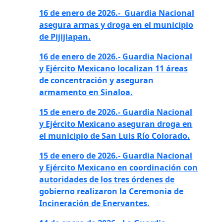
16 de enero de 2026.-
Guardia Nacional
asegura armas y droga en el municipio
de Pijijiapan.
16 de enero de 2026.- Guardia Nacional
y Ejército Mexicano localizan 11 áreas
de concentración y aseguran
armamento en Sinaloa.
15 de enero de 2026.- Guardia Nacional
y Ejército Mexicano aseguran droga en
el municipio de San Luis Río Colorado.
15 de enero de 2026.- Guardia Nacional
y Ejército Mexicano en coordinación con
autoridades de los tres órdenes de
gobierno realizaron la Ceremonia de
Incineración de Enervantes.