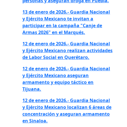
personas y aseguran droga en Puebla.
13 de enero de 2026.-
Guardia Nacional
y Ejército Mexicano te invitan a
participar en la campaña "Canje de
Armas 2026" en el Marqués.
12 de enero de 2026.-
Guardia Nacional
y Ejército Mexicano realizan actividades
de Labor Social en Querétaro.
12 de enero de 2026.- Guardia Nacional
y Ejército Mexicano aseguran
armamento y equipo táctico en
Tijuana.
12 de enero de 2026.- Guardia Nacional
y Ejército Mexicano localizan 6 áreas de
concentración y aseguran
armamento
en Sinaloa.