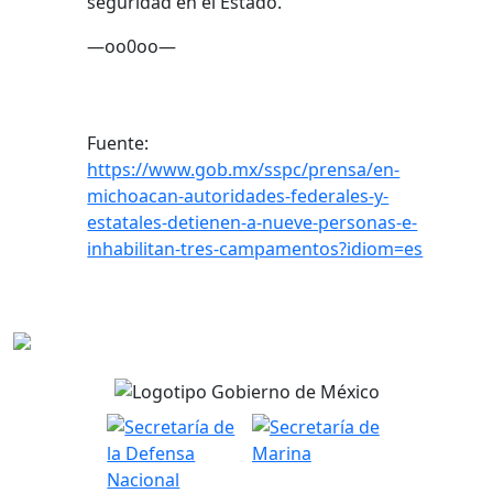
seguridad en el Estado.
—oo0oo—
Fuente:
https://www.gob.mx/sspc/prensa/en-
michoacan-autoridades-federales-y-
estatales-detienen-a-nueve-personas-e-
inhabilitan-tres-campamentos?idiom=es