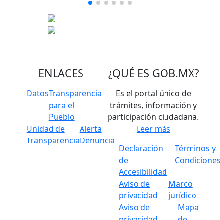
ENLACES
¿QUÉ ES
GOB.MX
?
Datos
Transparencia
Es el portal único de
para el
trámites, información y
Pueblo
participación ciudadana.
Unidad de
Alerta
Leer más
Transparencia
Denuncia
Declaración
Términos y
de
Condicione
Accesibilidad
Aviso de
Marco
privacidad
jurídico
Aviso de
Mapa
privacidad
de