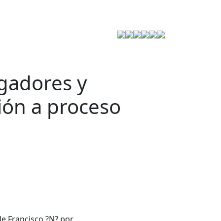
Estrategia de Seguridad
rgadores y
ión a proceso
de Francisco ?N? por