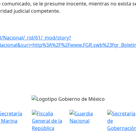
 comunicado, se le presume inocente, mientras no exista s
ridad judicial competente.
R/Nacional/_rid/61/_mod/story?
Nacional&suri=http%3A%2F%2Fwww.FGR.swb%23fgr_Bolet