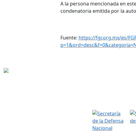
A la persona mencionada en este
condenatoria emitida por la auto
Fuente:
https://fgr.org.mx/es/FG
p=1&ord=desc&f=0&categoria=