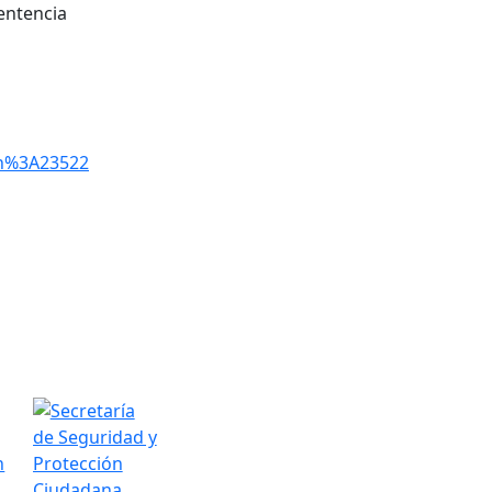
entencia
in%3A23522