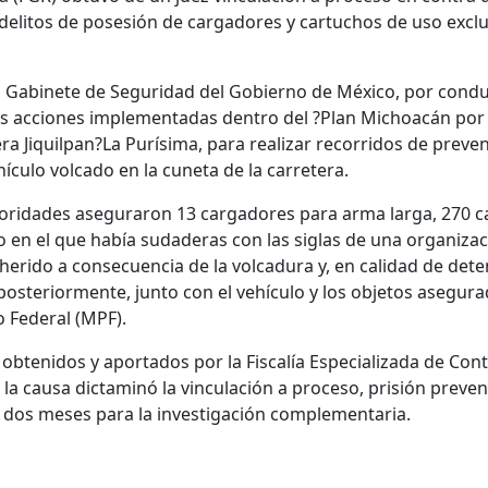
 delitos de posesión de cargadores y cartuchos de uso exclu
el Gabinete de Seguridad del Gobierno de México, por cond
as acciones implementadas dentro del ?Plan Michoacán por la 
ra Jiquilpan?La Purísima, para realizar recorridos de preve
ículo volcado en la cuneta de la carretera.
utoridades aseguraron 13 cargadores para arma larga, 270 c
co en el que había sudaderas con las siglas de una organizaci
herido a consecuencia de la volcadura y, en calidad de dete
 posteriormente, junto con el vehículo y los objetos asegura
o Federal (MPF).
obtenidos y aportados por la Fiscalía Especializada de Cont
la causa dictaminó la vinculación a proceso, prisión preven
ó dos meses para la investigación complementaria.