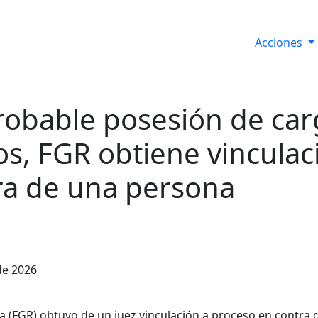
Acciones
s
Informes de Seguridad
Resultados Diarios
probable posesión de ca
os, FGR obtiene vinculac
ra de una persona
de 2026
ica (FGR) obtuvo de un juez vinculación a proceso en contra 