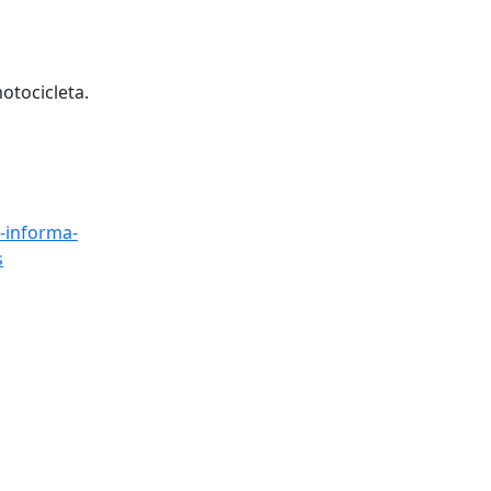
otocicleta.
-informa-
s