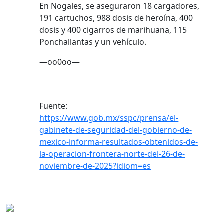
En Nogales, se aseguraron 18 cargadores,
191 cartuchos, 988 dosis de heroína, 400
dosis y 400 cigarros de marihuana, 115
Ponchallantas y un vehículo.
—oo0oo—
Fuente:
https://www.gob.mx/sspc/prensa/el-
gabinete-de-seguridad-del-gobierno-de-
mexico-informa-resultados-obtenidos-de-
la-operacion-frontera-norte-del-26-de-
noviembre-de-2025?idiom=es