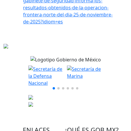
gabinete-de-seguridad-informa-los-
resultados-obtenidos-de-la-operacion-
frontera-norte-del-dia-25-de-noviembre-
de-2025?idiom=es
ENLACES
¿QUÉ ES
GOB.MX
?