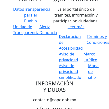
Datos
Transparencia
Es el portal único de
para el
trámites, información y
Pueblo
participación ciudadana.
Unidad de
Alerta
Leer más
Transparencia
Denuncia
Declaración
Términos y
de
Condicione
Accesibilidad
Aviso de
Marco
privacidad
jurídico
Aviso de
Mapa
privacidad
de
simplificado
sitio
INFORMACIÓN
Y DUDAS
contacto@sspc.gob.mx