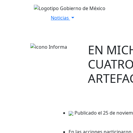
Noticias
Inicio
Versiones Estenográfica
EN MIC
CUATRO
ARTEFA
Publicado el 25 de novie
En las acciones participaron