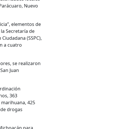
, Parácuaro, Nuevo
icia”, elementos de
la Secretaría de
ón Ciudadana (SSPC),
on a cuatro
ores, se realizaron
 San Juan
ordinación
hos, 363
de marihuana, 425
n de drogas
 Michoacán para