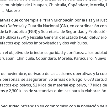
 los municipios de Uruapan, Chinicuila, Copándaro, Morelia
illa Madero
tivas que contempla el “Plan Michoacán por la Paz y la Just
onal (Defensa) y Guardia Nacional (GN), en coordinación con 
 de la República (FGR) y Secretaría de Seguridad y Protecci
 Pública (SSP) y Fiscalía General del Estado (FGE) detuvier
efactos explosivos improvisados y dos vehículos.
n el objetivo de brindar seguridad y confianza a los poblad
 Uruapan, Chinicuila, Copándaro, Morelia, Parácuaro, Nuevo
 de noviembre, derivado de las acciones operativas y la co
122 personas, se aseguraron 56 armas de fuego, 6,673 cartuc
factos explosivos, 52 kilos de material explosivo, 17 kilos 
ros y 2,300 kilos de sustancias químicas para la elaboració
de Seguridad refrendan su compromiso con la población de