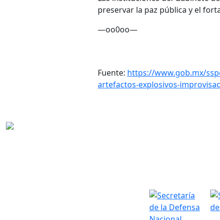
preservar la paz pública y el for
—oo0oo—
Fuente:
https://www.gob.mx/ssp
artefactos-explosivos-improvis