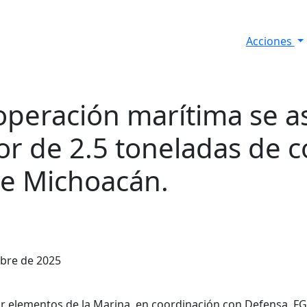
Acciones
s
Informes de Seguridad
Resultados Diarios
operación marítima se 
r de 2.5 toneladas de c
de Michoacán.
mbre de 2025
r elementos de la Marina, en coordinación con Defensa, F