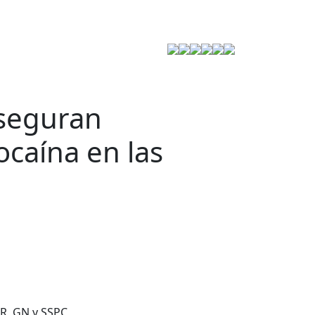
Estrategia de Seguridad
aseguran
ocaína en las
GR, GN y SSPC