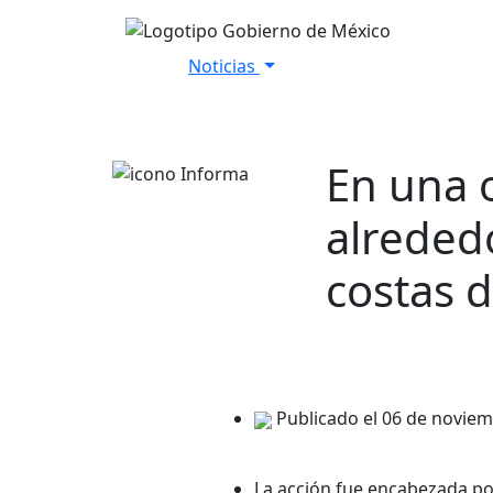
Noticias
Inicio
Versiones Estenográfica
En una 
alrededo
costas 
Publicado el 06 de novie
La acción fue encabezada po