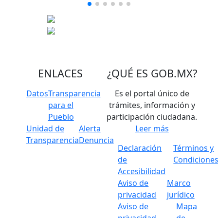
ENLACES
¿QUÉ ES
GOB.MX
?
Datos
Transparencia
Es el portal único de
para el
trámites, información y
Pueblo
participación ciudadana.
Unidad de
Alerta
Leer más
Transparencia
Denuncia
Declaración
Términos y
de
Condicione
Accesibilidad
Aviso de
Marco
privacidad
jurídico
Aviso de
Mapa
privacidad
de