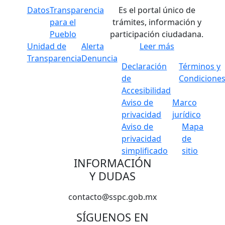
Datos
Transparencia
Es el portal único de
para el
trámites, información y
Pueblo
participación ciudadana.
Unidad de
Alerta
Leer más
Transparencia
Denuncia
Declaración
Términos y
de
Condicione
Accesibilidad
Aviso de
Marco
privacidad
jurídico
Aviso de
Mapa
privacidad
de
simplificado
sitio
INFORMACIÓN
Y DUDAS
contacto@sspc.gob.mx
SÍGUENOS EN