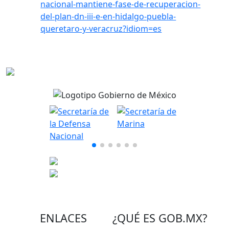
nacional-mantiene-fase-de-recuperacion-
del-plan-dn-iii-e-en-hidalgo-puebla-
queretaro-y-veracruz?idiom=es
ENLACES
¿QUÉ ES
GOB.MX
?