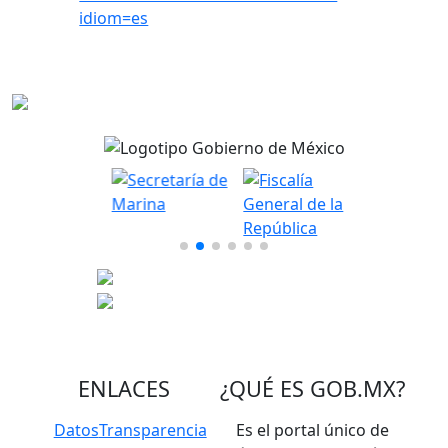
idiom=es
ENLACES
¿QUÉ ES
GOB.MX
?
Datos
Transparencia
Es el portal único de