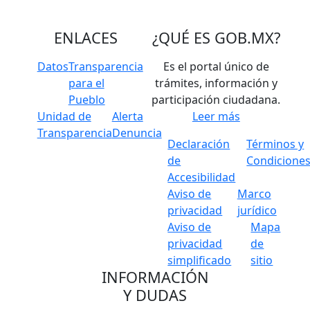
ENLACES
¿QUÉ ES
GOB.MX
?
Datos
Transparencia
Es el portal único de
para el
trámites, información y
Pueblo
participación ciudadana.
Unidad de
Alerta
Leer más
Transparencia
Denuncia
Declaración
Términos y
de
Condicione
Accesibilidad
Aviso de
Marco
privacidad
jurídico
Aviso de
Mapa
privacidad
de
simplificado
sitio
INFORMACIÓN
Y DUDAS