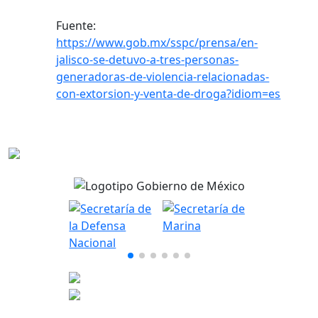
Fuente:
https://www.gob.mx/sspc/prensa/en-
jalisco-se-detuvo-a-tres-personas-
generadoras-de-violencia-relacionadas-
con-extorsion-y-venta-de-droga?idiom=es