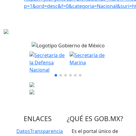
p=1&ord=desc&f=0&categoria=Nacional&suri=
ENLACES
¿QUÉ ES
GOB.MX
?
Datos
Transparencia
Es el portal único de