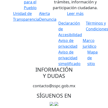
para el
trámites, información y
Pueblo
participación ciudadana.
Unidad de
Alerta
Leer más
Transparencia
Denuncia
Declaración
Términos y
de
Condicione
Accesibilidad
Aviso de
Marco
privacidad
jurídico
Aviso de
Mapa
privacidad
de
simplificado
sitio
INFORMACIÓN
Y DUDAS
contacto@sspc.gob.mx
SÍGUENOS EN