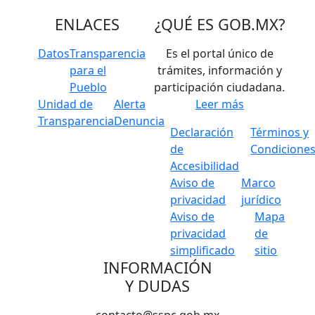
ENLACES
¿QUÉ ES
GOB.MX
?
Datos
Transparencia
Es el portal único de
para el
trámites, información y
Pueblo
participación ciudadana.
Unidad de
Alerta
Leer más
Transparencia
Denuncia
Declaración
Términos y
de
Condicione
Accesibilidad
Aviso de
Marco
privacidad
jurídico
Aviso de
Mapa
privacidad
de
simplificado
sitio
INFORMACIÓN
Y DUDAS
contacto@sspc.gob.mx