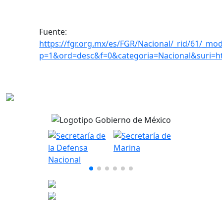
Fuente:
https://fgr.org.mx/es/FGR/Nacional/_rid/61/_mod
p=1&ord=desc&f=0&categoria=Nacional&suri=