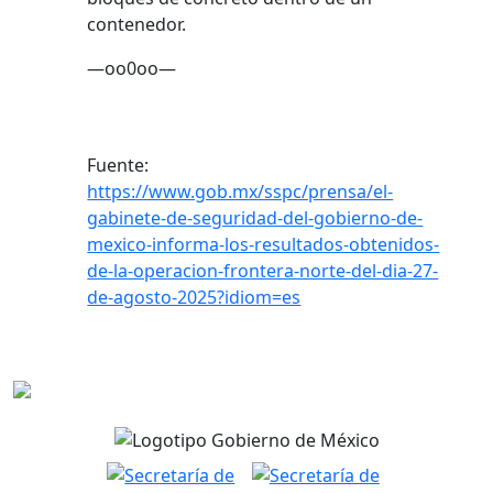
contenedor.
—oo0oo—
Fuente:
https://www.gob.mx/sspc/prensa/el-
gabinete-de-seguridad-del-gobierno-de-
mexico-informa-los-resultados-obtenidos-
de-la-operacion-frontera-norte-del-dia-27-
de-agosto-2025?idiom=es